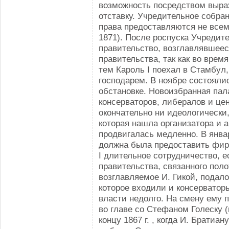
возможность посредством выраж
отставку. Учредительное собра
права предоставляются не все
1871). После роспуска Учредит
правительство, возглавлявшеес
правительства, так как во вре
тем Кароль I поехал в Стамбул,
господарем. В ноябре состояли
обстановке. Новоизбранная пал
консерваторов, либералов и це
окончательно ни идеологически
которая нашла организатора и а
продвигалась медленно. В январ
должна была предоставить фир
I длительное сотрудничество, е
правительства, связанного пол
возглавляемое И. Гикой, подало
которое входили и консерватор
власти недолго. На смену ему 
во главе со Стефаном Голеску (и
концу 1867 г. , когда И. Брати