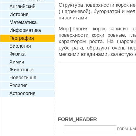
Структура поверхности корок н
Английский
(шагреневой), бугорчатой и ме
История
пизолитами.
Математика
Морфология корок зависит о
Информатика
поверхности корки ровные, г
География
характером роста. На шаровы
Биология
субстрата, образуют очень не
мелкими впадинами, зачастую 
Физика
Химия
Животные
Новости шп
Религия
Астрология
FORM_HEADER
FORM_NA