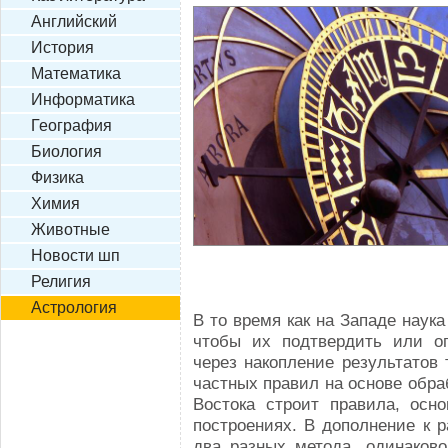
Английский
История
Математика
Информатика
География
Биология
Физика
Химия
Животные
Новости шп
Религия
Астрология
В то время как на Западе наук
чтобы их подтвердить или оп
через накопление результато
частных правил на основе обр
Востока строит правила, осн
построениях. В дополнение к 
два разных метода, одинаков